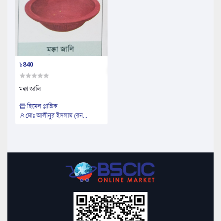
৳840
মক্কা জালি
হিমেল প্লাষ্টিক
মোঃ আলীনুর ইসলাম (রন...