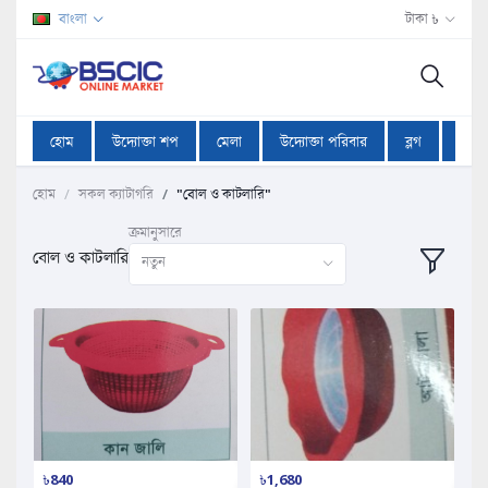
বাংলা
টাকা ৳
হোম
উদ্যোক্তা শপ
মেলা
উদ্যোক্তা পরিবার
ব্লগ
অফা
হোম
সকল ক্যাটাগরি
"বোল ও কাটলারি"
ক্রমানুসারে
বোল ও কাটলারি
নতুন
৳840
৳1,680