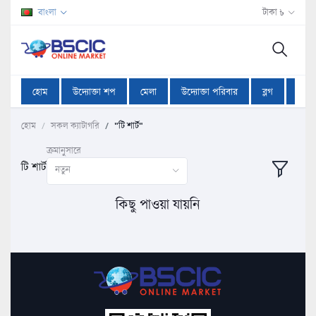
বাংলা
টাকা ৳
হোম
উদ্যোক্তা শপ
মেলা
উদ্যোক্তা পরিবার
ব্লগ
অফা
হোম
সকল ক্যাটাগরি
"টি শার্ট"
ক্রমানুসারে
টি শার্ট
নতুন
কিছু পাওয়া যায়নি