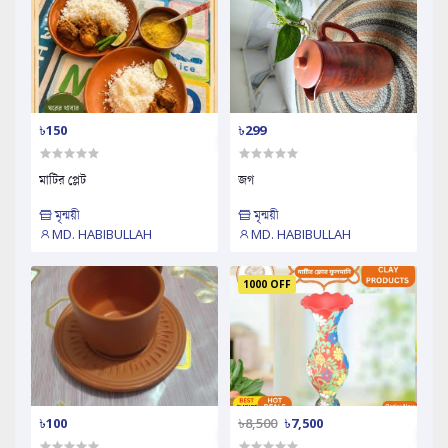
৳150
৳299
মাটির প্লেট
জগ
মৃন্ময়ী
মৃন্ময়ী
MD. HABIBULLAH
MD. HABIBULLAH
1000 OFF
৳100
৳8,500
৳7,500