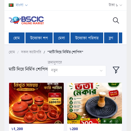
বাংলা
টাকা ৳
হোম
উদ্যোক্তা শপ
মেলা
উদ্যোক্তা পরিবার
ব্লগ
অফা
হোম
সকল ক্যাটাগরি
"মাটি দিয়ে নির্মিত শোপিস"
ক্রমানুসারে
মাটি দিয়ে নির্মিত শোপিস
নতুন
৳1,200
৳200