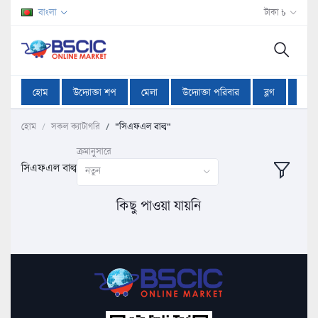
বাংলা
টাকা ৳
হোম
উদ্যোক্তা শপ
মেলা
উদ্যোক্তা পরিবার
ব্লগ
অফা
হোম
সকল ক্যাটাগরি
"সিএফএল বাল্ব"
ক্রমানুসারে
সিএফএল বাল্ব
নতুন
কিছু পাওয়া যায়নি