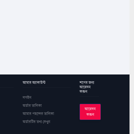
আমার অ্যাকাউন্ট
শপের জন্য
আবেদন
করুন
লগইন
অর্ডার তালিকা
আবেদন
আমার পছন্দের তালিকা
করুন
অর্ডারটির তথ্য দেখুন