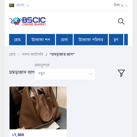
বাংলা
টাকা ৳
হোম
উদ্যোক্তা শপ
মেলা
উদ্যোক্তা পরিবার
ব্লগ
অফা
হোম
সকল ক্যাটাগরি
"চামড়াজাত ব্যাগ"
ক্রমানুসারে
চামড়াজাত ব্যাগ
নতুন
৳1,600