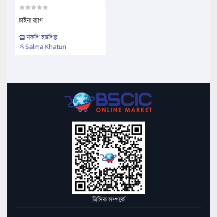
চাইনা ব্যাগ
নকশি হস্তশিল্প
Salma Khatun
বিসিক সম্পর্কে