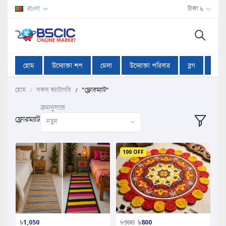
বাংলা
টাকা ৳
হোম
উদ্যোক্তা শপ
মেলা
উদ্যোক্তা পরিবার
ব্লগ
অফা
হোম
সকল ক্যাটাগরি
"ফ্লোরম্যাট"
ক্রমানুসারে
ফ্লোরম্যাট
নতুন
100 OFF
৳1,050
৳900
৳800