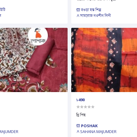
িউটি
বগুড়া হস্ত শিল্প
র
সামরোজ নওশীন লিথী
৳490
থ্রি পিছ
POSHAK
MAJUMDER
SAHANA MAJUMDER