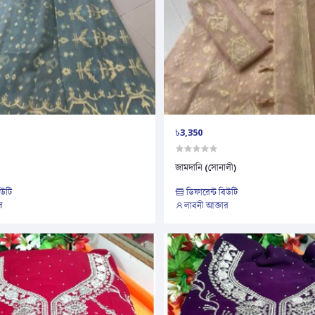
৳3,350
জামদানি (সোনালী)
িউটি
ডিফারেন্ট বিউটি
র
লাবনী আক্তার