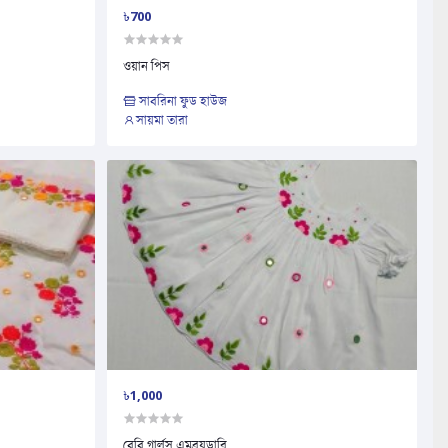
৳700
ওয়ান পিস
সাবরিনা ফুড হাউজ
সায়মা তারা
৳1,000
বেবি গার্লস এমব্রয়ডারি...