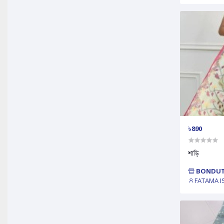
৳890
শাড়ি
BONDUT
FATAMA I