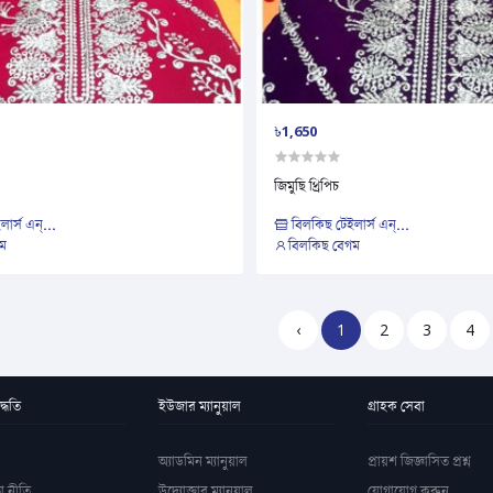
৳1,650
জিমুছি থ্রিপিচ
ার্স এন্...
বিলকিছ টেইলার্স এন্...
ম
বিলকিছ বেগম
‹
1
2
3
4
্ধতি
ইউজার ম্যানুয়াল
গ্রাহক সেবা
অ্যাডমিন ম্যানুয়াল
প্রায়শ জিজ্ঞাসিত প্রশ্ন
া নীতি
উদ্যোক্তার ম্যানুয়াল
যোগাযোগ করুন