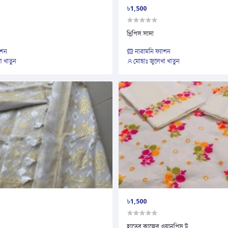
৳1,500
থ্রিপিস সাদা
াশন
নাবামনি ফ্যাশন
া খাতুন
মোছাঃ জুলেখা খাতুন
৳1,500
হাতের কাজের ওয়ানপিস টু...