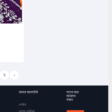
5
›
আমার অ্যাকাউন্ট
শপের জন্য
আবেদন
করুন
লগইন
অর্ডার তালিকা