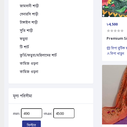
জামদানী শাড়ী
বেনারসি শাড়ী
টাঙ্গাইল শাড়ী
৳4,500
সুতি শাড়ী
Premium Sil
ফতুয়া
টি শার্ট
রিপা বুটিক
রিপা খাতুন
কুর্তি/ফতুয়া/মহিলাদের শার্ট
কামিজ ওড়না
কামিজ ওড়না
মূল্য পরিসীমা
min:
-max:
ফিল্টার