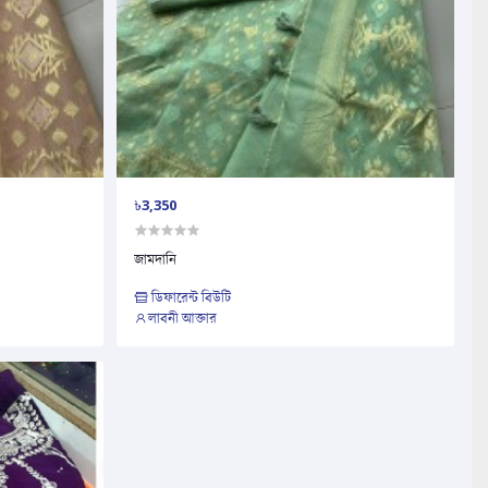
৳3,350
জামদানি
ডিফারেন্ট বিউটি
লাবনী আক্তার