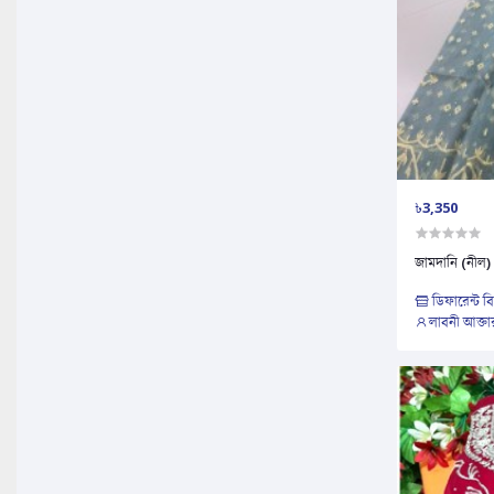
৳3,350
জামদানি (নীল)
ডিফারেন্ট ব
লাবনী আক্তা