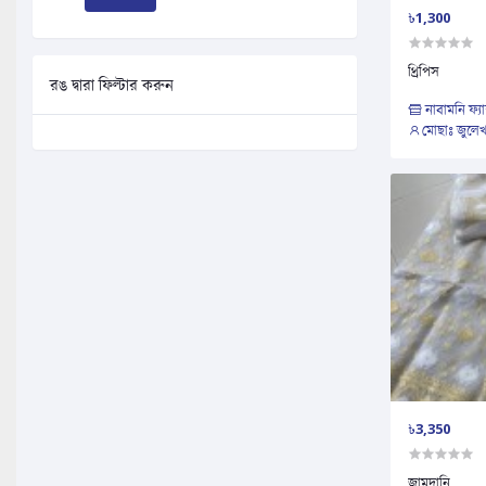
৳1,300
থ্রিপিস
রঙ দ্বারা ফিল্টার করুন
নাবামনি ফ্য
মোছাঃ জুলেখ
৳3,350
জামদানি