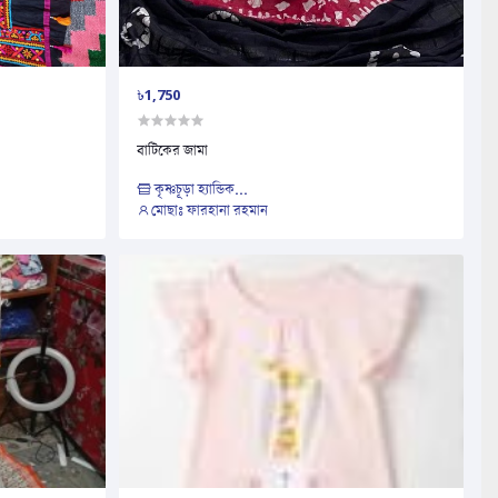
৳1,750
বাটিকের জামা
কৃষ্ণচূড়া হ্যান্ডিক...
মোছাঃ ফারহানা রহমান