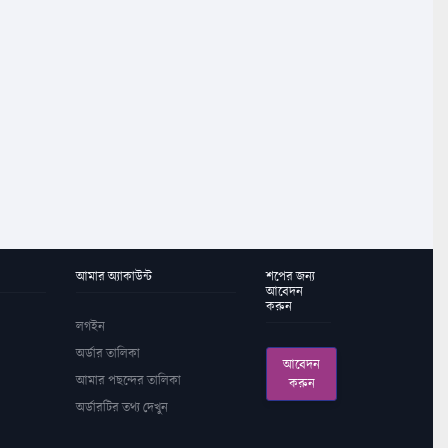
আমার অ্যাকাউন্ট
শপের জন্য
আবেদন
করুন
লগইন
অর্ডার তালিকা
আবেদন
আমার পছন্দের তালিকা
করুন
অর্ডারটির তথ্য দেখুন