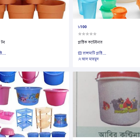
৳100
র টব
প্লাষ্টিক কন্টেইনার
্টি...
রাঙ্গামাটি প্লাষ্টি...
আল মাহমুদ