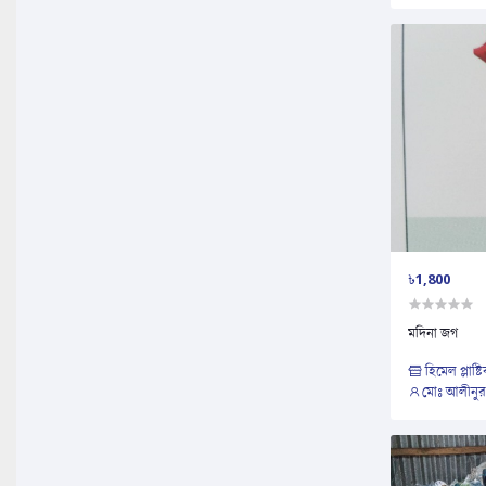
৳1,800
মদিনা জগ
হিমেল প্লাষ্ট
মোঃ আলীনুর