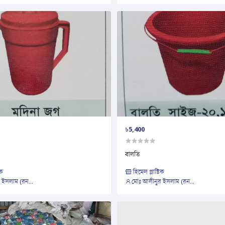
৳5,400
বালতি
িক
হিমেল প্লাষ্টিক
 ইসলাম (রন...
মোঃ আলীনুর ইসলাম (রন...