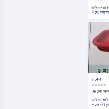
হিমেল প্লাষ্ট
মোঃ আলীনুর
৳1,440
২নং কেয়া সাব
হিমেল প্লাষ্ট
মোঃ আলীনুর