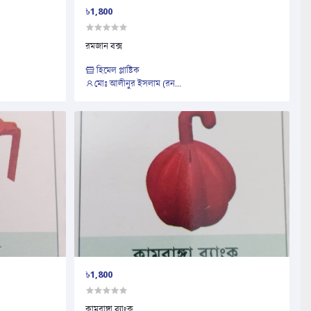
৳1,800
রমজান বক্স
হিমেল প্লাষ্টিক
মোঃ আলীনুর ইসলাম (রন...
৳1,800
কামরাঙ্গা ব্যাংক