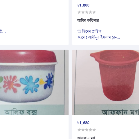
৳1,800
আবির কন্টিনার
্টি...
হিমেল প্লাষ্টিক
মোঃ আলীনুর ইসলাম (রন...
৳1,680
আফফান মগ