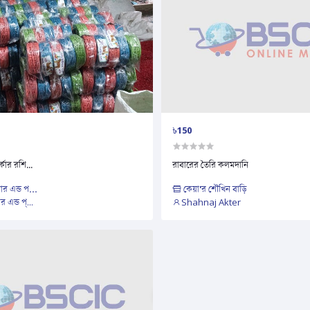
৳150
্কার রশি...
রাবারের তৈরি কলমদানি
র এন্ড প...
কেয়া'র শৌখিন বাড়ি
 এন্ড প্...
Shahnaj Akter