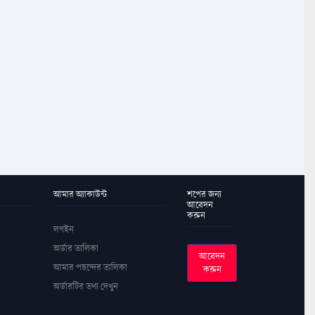
আমার অ্যাকাউন্ট
শপের জন্য
আবেদন
করুন
লগইন
অর্ডার তালিকা
আবেদন
আমার পছন্দের তালিকা
করুন
অর্ডারটির তথ্য দেখুন