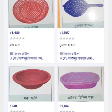
৳1,680
৳1,560
মাছ ডালা
নুডলস ছাকনা
হিমেল প্লাষ্টিক
হিমেল প্লাষ্টিক
মোঃ আলীনুর ইসলাম (রন...
মোঃ আলীনুর ইসলাম (রন...
৳840
৳1,680