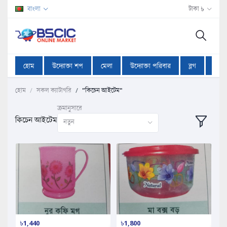
বাংলা
টাকা ৳
হোম
উদ্যোক্তা শপ
মেলা
উদ্যোক্তা পরিবার
ব্লগ
অফা
হোম
সকল ক্যাটাগরি
"কিচেন আইটেম"
ক্রমানুসারে
কিচেন আইটেম
নতুন
৳1,440
৳1,800