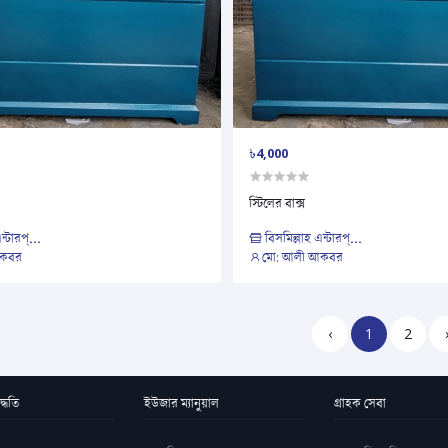
৳4,000
স্টিলের বাক্স
ন্টারপ্...
বিসমিল্লাহ এন্টারপ্...
আকবর
মো: আলী আকবর
‹
1
2
্ধতি
ইউজার ম্যানুয়াল
গ্রাহক সেবা