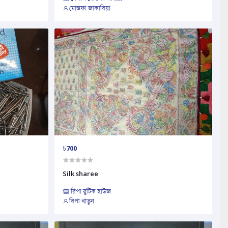
মোস্তফা জাকারিয়া
৳700
Silk sharee
রিপা বুটিক হাউজ
রিপা খাতুন