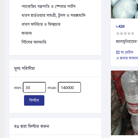
প্যাকেজিং যন্ত্রপাতি ও স্পেয়ার পার্টস
ধাতব হার্ডওয়্যার সামগ্রী, টুলস ও সরঞ্জামাদি
ধাতব ফার্নিচার ও ফিক্সচার
৳420
অন্যান্য
অ্যালমুনিয়ামের 
স্টিলের আলমারি
মা মেটাল
জনাব কামাল
মূল্য পরিসীমা
min:
-max:
ফিল্টার
রঙ দ্বারা ফিল্টার করুন