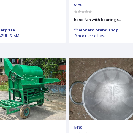
৳150
hand fan with bearing s...
terprise
monero brand shop
AZUL ISLAM
m o n e r o basel
৳470