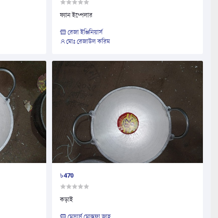
ফ্যান ইম্পেলার
রেজা ইঞ্জিনিয়ার্স
মোঃ রেজাউল করিম
৳470
কড়াই
মেসার্স মোস্তফা জাহ...