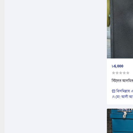
৳6,000
স্টিলের আলমির
বিসমিল্লাহ এ
মো: আলী 