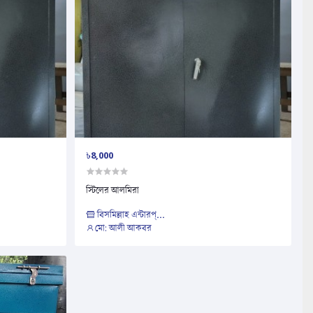
৳8,000
স্টিলের আলমিরা
বিসমিল্লাহ এন্টারপ্...
মো: আলী আকবর