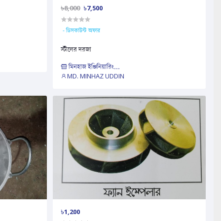
৳8,000
৳7,500
- ডিসকাউন্ট অফার
স্টীলের দরজা
মিনহাজ ইঞ্জিনিয়ারিং...
MD. MINHAZ UDDIN
৳1,200