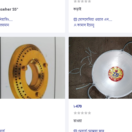
seher 55"
কড়াই
নিয়ারিং...
মোসলেমিয়া ওয়্যার এন...
 রহমান
কামাল ইনেনু
৳470
তাওয়া
ার্স
মেসার্স মোস্তফা জাহ...