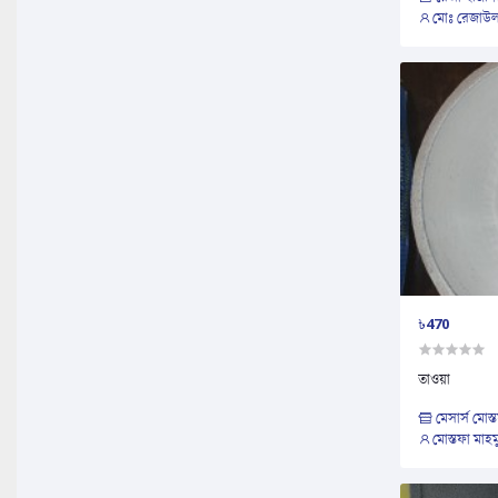
মোঃ রেজাউ
৳470
তাওয়া
মেসার্স মোস্
মোস্তফা মাহম