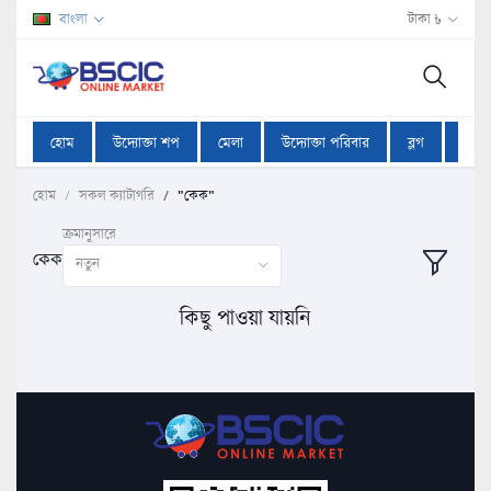
বাংলা
টাকা ৳
হোম
উদ্যোক্তা শপ
মেলা
উদ্যোক্তা পরিবার
ব্লগ
অফা
হোম
সকল ক্যাটাগরি
"কেক"
ক্রমানুসারে
কেক
নতুন
কিছু পাওয়া যায়নি