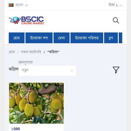
বাংলা
টাকা ৳
হোম
উদ্যোক্তা শপ
মেলা
উদ্যোক্তা পরিবার
ব্লগ
অফা
হোম
সকল ক্যাটাগরি
"কাঁঠাল"
ক্রমানুসারে
কাঁঠাল
নতুন
৳500