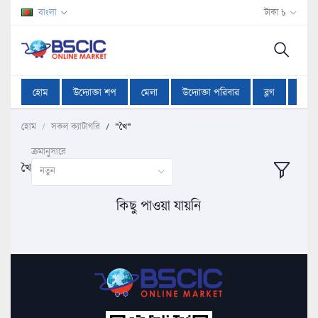
বাংলা
টাকা ৳
হোম
উদ্যোক্তা শপ
মেলা
উদ্যোক্তা পরিবার
ব্লগ
অফা
হোম
সকল ক্যাটাগরি
"খৈ"
ক্রমানুসারে
খৈ
নতুন
কিছু পাওয়া যায়নি