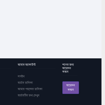
আমার অ্যাকাউন্ট
শপের জন্য
আবেদন
করুন
লগইন
অর্ডার তালিকা
আবেদন
আমার পছন্দের তালিকা
করুন
অর্ডারটির তথ্য দেখুন