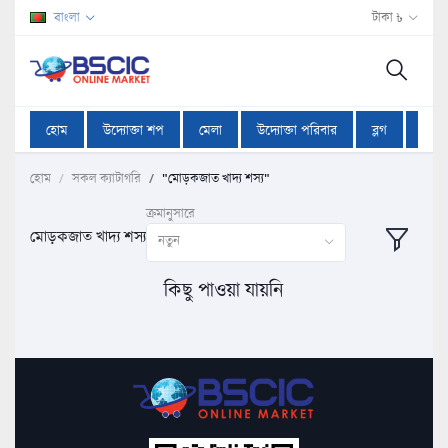
বাংলা
টাকা ৳
হোম
উদ্যোক্তা শপ
মেলা
উদ্যোক্তা পরিবার
ব্লগ
অফা
হোম
সকল ক্যাটাগরি
"মোড়কজাত খাদ্য শস্য"
ক্রমানুসারে
মোড়কজাত খাদ্য শস্য
নতুন
কিছু পাওয়া যায়নি