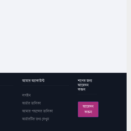
আমার অ্যাকাউন্ট
শপের জন্য
আবেদন
করুন
লগইন
অর্ডার তালিকা
আবেদন
আমার পছন্দের তালিকা
করুন
অর্ডারটির তথ্য দেখুন