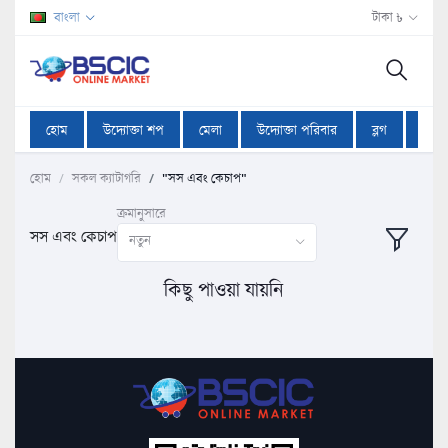
বাংলা
টাকা ৳
হোম
উদ্যোক্তা শপ
মেলা
উদ্যোক্তা পরিবার
ব্লগ
অফা
হোম
সকল ক্যাটাগরি
"সস এবং কেচাপ"
ক্রমানুসারে
সস এবং কেচাপ
নতুন
কিছু পাওয়া যায়নি